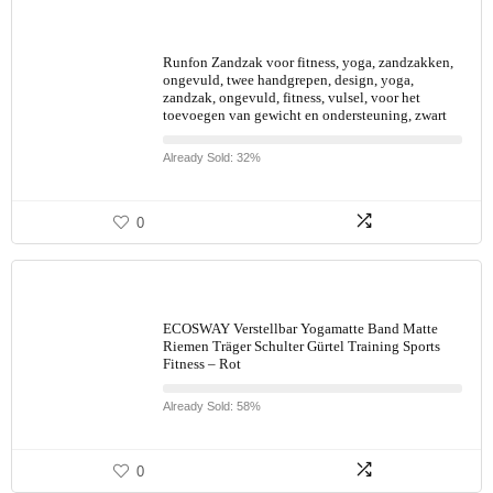
Runfon Zandzak voor fitness, yoga, zandzakken,
ongevuld, twee handgrepen, design, yoga,
zandzak, ongevuld, fitness, vulsel, voor het
toevoegen van gewicht en ondersteuning, zwart
Already Sold: 32%
0
ECOSWAY Verstellbar Yogamatte Band Matte
Riemen Träger Schulter Gürtel Training Sports
Fitness – Rot
Already Sold: 58%
0