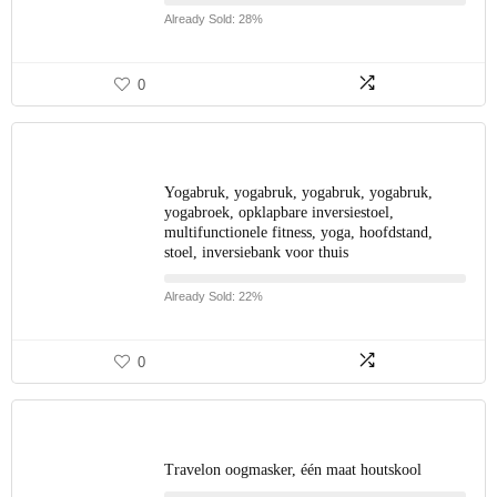
Already Sold: 28%
0
Yogabruk, yogabruk, yogabruk, yogabruk,
yogabroek, opklapbare inversiestoel,
multifunctionele fitness, yoga, hoofdstand,
stoel, inversiebank voor thuis
Already Sold: 22%
0
Travelon oogmasker, één maat houtskool