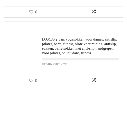
0
LQSCJS 2 paar yogasokken voor dames, antislip,
pilates, barre, fitness, blote voettraining, antislip,
sokken, balletsokken met anti-slip handgrepen
voor pilates, ballet, dans, fitness
Already Sold: 73%
0
Haben Sie etwas