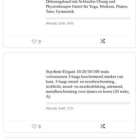
Dehnungsband mit Schlaufen Übung und
Physiotherapie Gürtel für Yoga, Workout, Pilates,
Tanz, Gymnastik
Already Sold: 24%
0
Stay&me Elegant 10/20/50/100 stuks
volwassenen 3-laags beschermend masker van
kant, 3-laags mond- en neusbescherming,
stofdicht, mond- en neusbedekking, ademend,
mondbescherming voor dames en heren (30 stuks,
A)
Already Sold: 71%
0