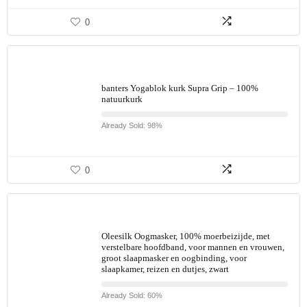
0
banters Yogablok kurk Supra Grip – 100%
natuurkurk
Already Sold: 98%
0
Oleesilk Oogmasker, 100% moerbeizijde, met
verstelbare hoofdband, voor mannen en vrouwen,
groot slaapmasker en oogbinding, voor
slaapkamer, reizen en dutjes, zwart
Already Sold: 60%