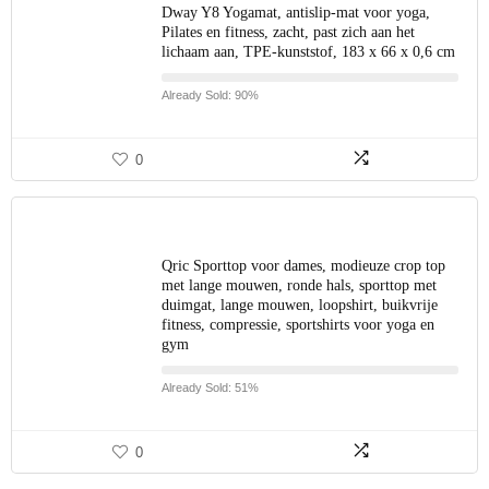
Dway Y8 Yogamat, antislip-mat voor yoga,
Pilates en fitness, zacht, past zich aan het
lichaam aan, TPE-kunststof, 183 x 66 x 0,6 cm
Already Sold: 90%
0
Qric Sporttop voor dames, modieuze crop top
met lange mouwen, ronde hals, sporttop met
duimgat, lange mouwen, loopshirt, buikvrije
fitness, compressie, sportshirts voor yoga en
gym
Already Sold: 51%
0