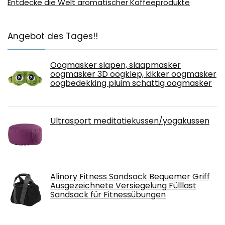
Entdecke die Welt aromatischer Kaffeeprodukte
Angebot des Tages!!
Oogmasker slapen, slaapmasker
oogmasker 3D oogklep, kikker oogmasker
oogbedekking pluim schattig oogmasker
Ultrasport meditatiekussen/yogakussen
Alinory Fitness Sandsack Bequemer Griff
Ausgezeichnete Versiegelung Fülllast
Sandsack für Fitnessübungen