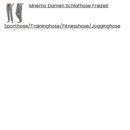
Mnemo Damen Schlafhose Freizeit
Sporthose/Traininghose/Fitnesshose/Jogginghose
mit Taschen und bequemem Band, Geeignet für zu
Hause und im Freien
FBS fahnengewicht 700 gram met
schwingstop + 1 x fahnenschlinge voor
vlaggenmasten tot 100 mm diameter
beschwerungssäckchen
VLFit Set van 2 yoga/fitnessblokken, van
zeer dicht EVA-schuim, milieuvriendelijk en
licht; verkrijgbaar in verschillende kleuren
en maten