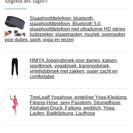
Angebot des Tages!!
Slaaphoofdtelefoon, bluetooth,
slaaphoofdtelefoon, Bluetooth 5.0,
slaaphoofdtelefoon met ultradunne HD stereo
luidspreker, slaapmasker, muziek, oogmasker
voor dutjes, sport, yoga en reizen
HMIYA Joggingbroek voor dames, katoen,
sportbroek, yogabroek, trainingsbroek,
vrijetijdsbroek met zakken, super zacht en
comfortabel
TreeLeaff Yogahose, einteilige Yoga-Kleidung,
Fitness-Hose, sexy Passform, Strumpfhose,
Alphabet-Druck, Faltung, weiblich, Yoga,
Laufen, Batikfärbung, Laufhose