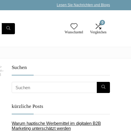
Lesen Sie Nachrichten und Blogs
0
Wunschzettel
Vergleichen
s-
Suchen
on-
3
kürzliche Posts
-
Warum haptische Werbemittel im digitalen B2B
Marketing unterschätzt werden