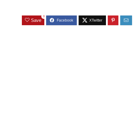
0
Save