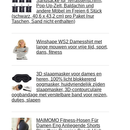
Sandsäcke für Terrassenschirm,
Pop-Up-Zelt, Baldachin und
andere Möbel im Freien 6 Stück
(schwarz, 40,6 x 43,2 cm) pro Paket (nur
Taschen, Sand nicht enthalten)
Winshape WS2 Damesshirt met
lange mouwen voor vrije tijd, sport,
dans, fitness
3D slaapmasker voor dames en
heren, 100% licht blokkerend
oogmasker, huidvriendelijk zijden
slaapmasker, 3D-contourculaire
oogbandage met verstelbare band voor reizen,
dutjes, slapen
MAIMOMO Fitness-Hosen Für
Damen Eng Anliegende Shorts