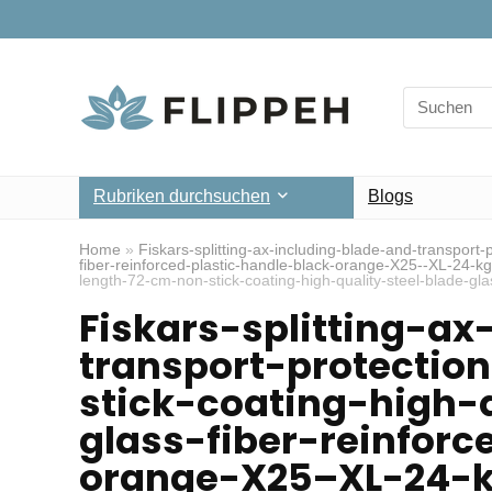
Search
for:
Rubriken durchsuchen
Blogs
Home
»
Fiskars-splitting-ax-including-blade-and-transport-
fiber-reinforced-plastic-handle-black-orange-X25--XL-24-
length-72-cm-non-stick-coating-high-quality-steel-blade-g
Fiskars-splitting-a
transport-protectio
stick-coating-high-
glass-fiber-reinforc
orange-X25–XL-24-k