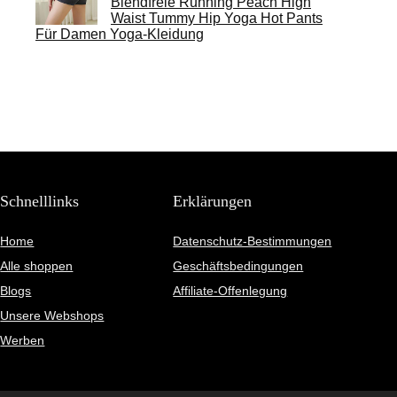
Blendfreie Running Peach High
Waist Tummy Hip Yoga Hot Pants
Für Damen Yoga-Kleidung
Schnelllinks
Erklärungen
Home
Datenschutz-Bestimmungen
Alle shoppen
Geschäftsbedingungen
Blogs
Affiliate-Offenlegung
Unsere Webshops
Werben