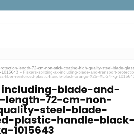
protection-length-72-cm-non-stick-coating-high-quality-steel-blade-glas
kg-1015643
»
Fiskars-splitting-ax-including-blade-and-transport-protecti
lass-fiber-reinforced-plastic-handle-black-orange-X25–XL-24-kg-101564
x-including-blade-and-
n-length-72-cm-non-
quality-steel-blade-
ed-plastic-handle-black
g-1015643