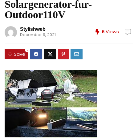
Solargenerator-fur-
Outdoor110V
Stylishweb
Views
6
December 9, 2021
0
Save