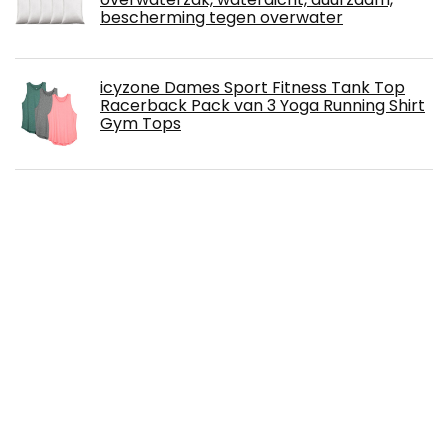
bescherming tegen overwater
icyzone Dames Sport Fitness Tank Top
Racerback Pack van 3 Yoga Running Shirt
Gym Tops
Stay&me Mondbescherming voor
kinderen, 50 stuks, wegwerp-3D-print,
mond- en neusbescherming, halsdoek,
cartoonmotief, 3-laags, eenmalig
monddoek, stofdicht, ademend, doeken, bandana,
sjaals voor jongens en meisjes
Yanser Oogmasker - slaapmasker -
ultrazacht comfortabel - neuskussen -
lichtblokkerende oogblinds - volledig
verstelbare band - huidvriendelijk ideaal
voor het werk tijdens de slaap thuis