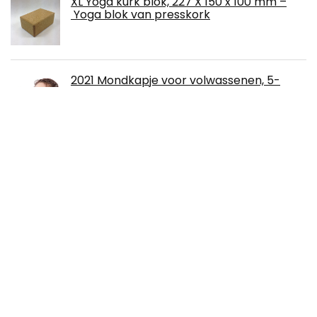
XL Yoga kurk blok, 227 X 150 x 100 mm –
Yoga blok van presskork
2021 Mondkapje voor volwassenen, 5-
laags masker, kleurrijk, mond- en
neusbescherming, met neusclip,
bloemenprint, stofdicht, mond- en
neusbedekking, ademend, mondbescherming voor
jongens en meisjes (#01, 100 stuks)
YMHPRIDE Mulberry Silk Bonnet Sleep Cap
100% pure zijde 19 momme zachte
ademende nachtmuts slaapmuts zijden
hoes haarwikkels voor vrouwen met
oogmasker (champagne/diep roze)