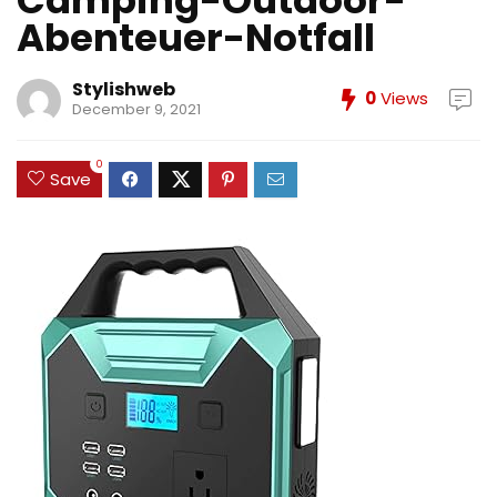
Camping-Outdoor-
Abenteuer-Notfall
Stylishweb
0
Views
December 9, 2021
0
Save