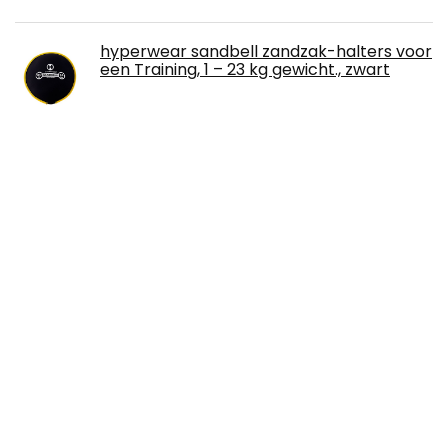
hyperwear sandbell zandzak-halters voor
een Training, 1 – 23 kg gewicht., zwart
Zijdezwart oogmasker voor slaap
elastisch oogmasker voor reizen en dutje
yogimisa Yogablok 2-delige set incl.
handleiding + oefenvoorbeelden -
yogablok van kurk incl. yogagordel -
yogablokken voor yoga en pilates
gemaakt in de EU