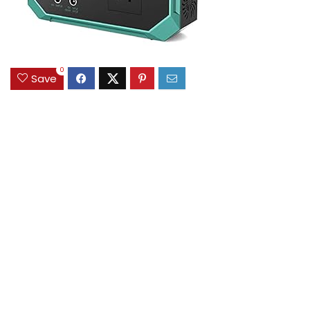
0
Save