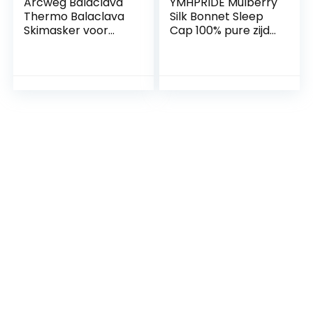
Arcweg Balaclava
YMHPRIDE Mulberry
Thermo Balaclava
Silk Bonnet Sleep
Skimasker voor
Cap 100% pure zijde
dames, met
19 momme zachte
trekkoord,
ademende
stormmasker,
nachtmuts
sport, skisjaal,
slaapmuts zijden
capuchon,
hoes haarwikkels
gevoerd,
voor vrouwen met
motorfiets, fiets,
oogmasker
skiën, winddicht,
(champagne/diep
fietsen, skimasker
roze)