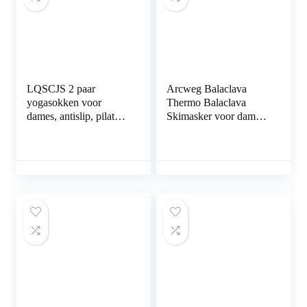
LQSCJS 2 paar
Arcweg Balaclava
yogasokken voor
Thermo Balaclava
dames, antislip, pilates,
Skimasker voor dames,
barre, fitness, blote
met trekkoord,
voettraining, antislip,
stormmasker, sport,
sokken, balletsokken
skisjaal, capuchon,
met anti-slip
gevoerd, motorfiets,
handgrepen voor
fiets, skiën, winddicht,
pilates, ballet, dans,
fietsen, skimasker
fitness