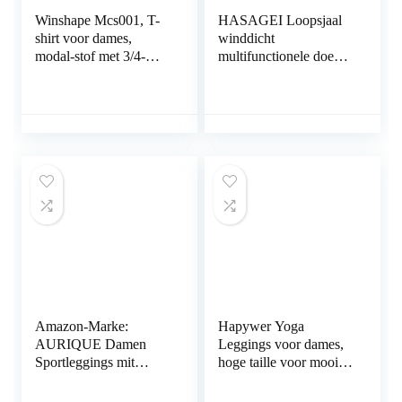
Winshape Mcs001, T-
HASAGEI Loopsjaal
shirt voor dames,
winddicht
modal-stof met 3/4-
multifunctionele doek
mouwen
winter fleece
nekwarmer heren
loopsjaal dames
halsdoek warm houden
sportsjaal halswarmer
voor skiën fietsen
joggen
Amazon-Marke:
Hapywer Yoga
AURIQUE Damen
Leggings voor dames,
Sportleggings mit
hoge taille voor mooi
Seitenstreifen
profiel, sportbroek,
patroon, trainingsbroek,