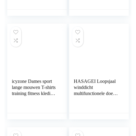
voettraining, antislip,
sokken
sokken, balletsokken
met anti-slip
handgrepen voor
pilates, ballet, dans,
fitness
icyzone Dames sport
HASAGEI Loopsjaal
lange mouwen T-shirts
winddicht
training fitness kleding
multifunctionele doek
1/4 ritssluiting loopshirt
winter fleece
met duimgat
nekwarmer heren
loopsjaal dames
halsdoek warm houden
sportsjaal halswarmer
voor skiën fietsen
joggen