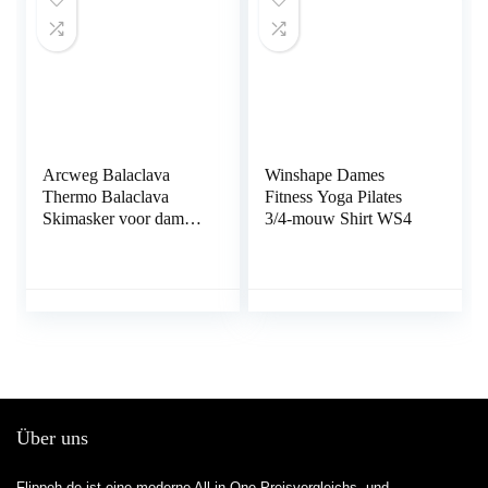
Arcweg Balaclava
Winshape Dames
Thermo Balaclava
Fitness Yoga Pilates
Skimasker voor dames,
3/4-mouw Shirt WS4
met trekkoord,
stormmasker, sport,
skisjaal, capuchon,
gevoerd, motorfiets,
fiets, skiën, winddicht,
fietsen, skimasker
Über uns
Flippeh.de ist eine moderne All-in-One-Preisvergleichs- und