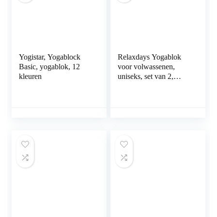
Yogistar, Yogablock
Relaxdays Yogablok
Basic, yogablok, 12
voor volwassenen,
kleuren
uniseks, set van 2,
blokken oefeningen,
hard schuim, antislip,
yogablok