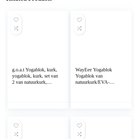
g.o.a.t Yogablok, kurk,
WayEee Yogablok
yogablok, kurk, set van
Yogablok van
2 van natuurkurk,
natuurkurk/EVA-
yogablok (7,5 cm x 14
materiaal, 2 stuks,
cm x 23 cm),
yogablokken met 1,8 m
milieuvriendelijk,
yogagordel, stabiele
antislip
antislip, yoga, pilates,
yogablok voor
beginners en
gevorderden