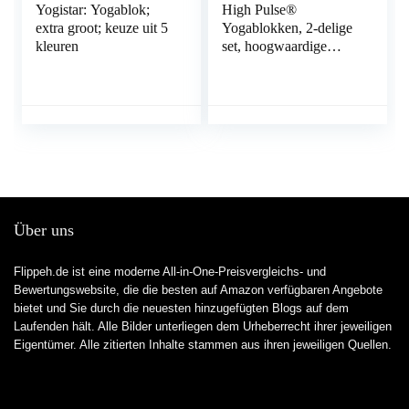
Yogistar: Yogablok;
High Pulse®
extra groot; keuze uit 5
Yogablokken, 2-delige
kleuren
set, hoogwaardige
yogablokken als
praktische accessoires
en hulpmiddelen voor
oefeningen die een
hoge flexibiliteit
vereisen (verkrijgbaar
in kurk of Eva-schuim)
Über uns
Flippeh.de ist eine moderne All-in-One-Preisvergleichs- und
Bewertungswebsite, die die besten auf Amazon verfügbaren Angebote
bietet und Sie durch die neuesten hinzugefügten Blogs auf dem
Laufenden hält. Alle Bilder unterliegen dem Urheberrecht ihrer jeweiligen
Eigentümer. Alle zitierten Inhalte stammen aus ihren jeweiligen Quellen.