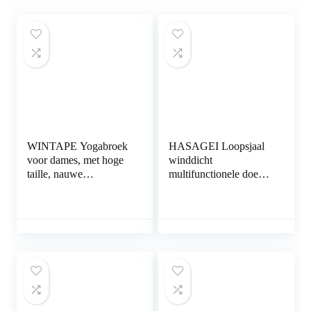
WINTAPE Yogabroek
HASAGEI Loopsjaal
voor dames, met hoge
winddicht
taille, nauwe
multifunctionele doek
yogabroek, workout
winter fleece
legging
nekwarmer heren
loopsjaal dames
halsdoek warm houden
sportsjaal halswarmer
voor skiën fietsen
joggen