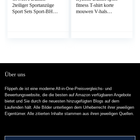
2teiliger Sportanzüge
fitness T-shirt korte
Sport Sets Sport-BH
mouwen V-hals
mit Tiefem V und
loopshirt Shortsleeve
Leggings Yoga Outfit
Yoga Top 3-pack
Trainingsanzug Set
Über uns
Flippeh.de ist eine moderne All-in-One-Preisvergleichs- und
Bewertungswebsite, die die besten auf Amazon verfügbaren Angebote
bietet und Sie durch die neuesten hinzugefügten Blogs auf dem
Laufenden hält. Alle Bilder unterliegen dem Urheberrecht ihrer jeweiligen
Eigentümer. Alle zitierten Inhalte stammen aus ihren jeweiligen Quellen.