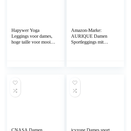
Hapywer Yoga
Amazon-Marke:
Leggings voor dames,
AURIQUE Damen
hoge taille voor mooi
Sportleggings mit
profiel, sportbroek,
Seitenstreifen
patroon, trainingsbroek,
fitnessbroek, voor
hardlopen, yoga,
workout
CNASA Damen
icyzone Dames sport