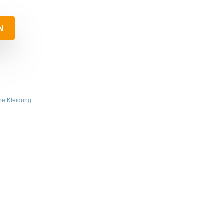
N
che Kleidung