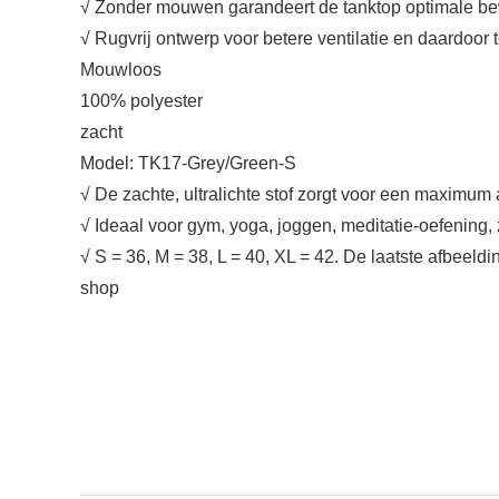
√ Zonder mouwen garandeert de tanktop optimale be
√ Rugvrij ontwerp voor betere ventilatie en daardoor 
Mouwloos
100% polyester
zacht
Model: TK17-Grey/Green-S
√ De zachte, ultralichte stof zorgt voor een maxim
√ Ideaal voor gym, yoga, joggen, meditatie-oefening,
√ S = 36, M = 38, L = 40, XL = 42. De laatste afbeel
shop