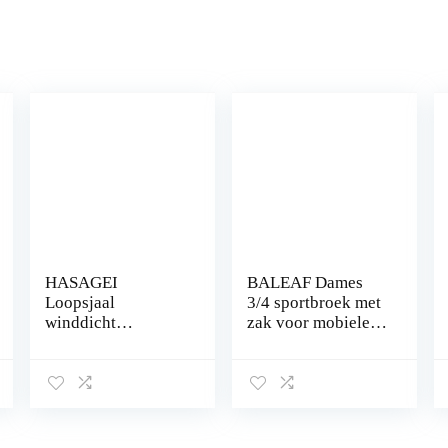
HASAGEI
BALEAF Dames
Loopsjaal
3/4 sportbroek met
winddicht
zak voor mobiele
multifunctionele
telefoon, 7/8
doek winter fleece
trainingsbroek
nekwarmer heren
katoen
loopsjaal dames
sportlegging
halsdoek warm
houden sportsjaal