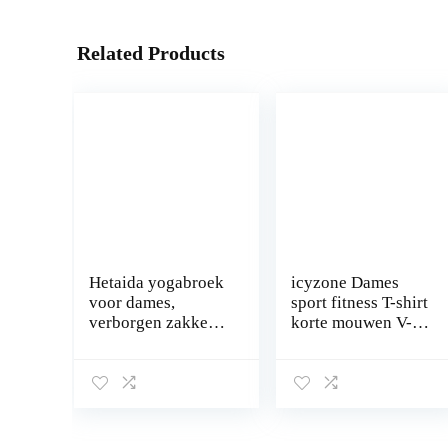
Related Products
Hetaida yogabroek
icyzone Dames
voor dames,
sport fitness T-shirt
verborgen zakken,
korte mouwen V-
sportbroek voor
hals loopshirt
dames, middelhoge
Shortsleeve Yoga
taille, stijlvolle
Top 3-pack
vrijetijdsyoga
fitnessbroek voor
fitness,