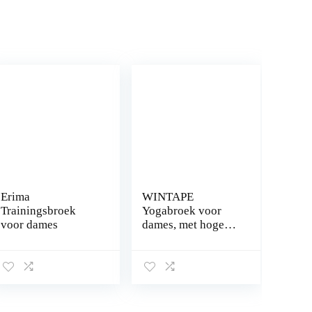
Erima
WINTAPE
Trainingsbroek
Yogabroek voor
voor dames
dames, met hoge
taille, nauwe
yogabroek,
workout legging