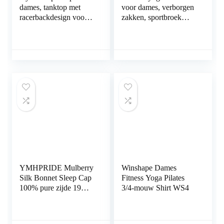
dames, tanktop met
voor dames, verborgen
racerbackdesign voor
zakken, sportbroek
yoga, hardlopen en
voor dames,
fitness, functioneel shirt
middelhoge taille,
stijlvolle vrijetijdsyoga
fitnessbroek voor
fitness, outdoorsport en
als alledaagse kleding
YMHPRIDE Mulberry
Winshape Dames
Silk Bonnet Sleep Cap
Fitness Yoga Pilates
100% pure zijde 19
3/4-mouw Shirt WS4
momme zachte
ademende nachtmuts
slaapmuts zijden hoes