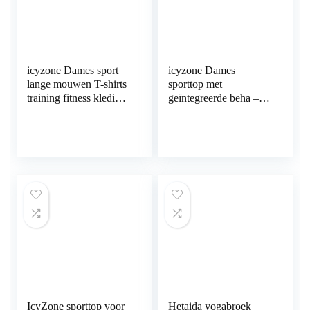
icyzone Dames sport
icyzone Dames
lange mouwen T-shirts
sporttop met
training fitness kleding
geïntegreerde beha – 2-
1/4 ritssluiting loopshirt
in-1 yoga sport shirt
met duimgat
fitness training tanktop
IcyZone sporttop voor
Hetaida yogabroek