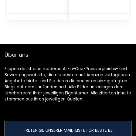
blok voor
beginners,
meditiatie en
pilates,
fitnessaccessoires,
hulpmiddel voor
regeneratie, rug,
rekoefeningen en
Über uns
blokkadetraining,
twee stuks
Flippeh.de ist eine moderne All-in-One-Preisvergleichs- und
Bewertungswebsite, die die besten auf Amazon verfügbaren
Angebote bietet und Sie durch die neuesten hinzugefügten
Blogs auf dem Laufenden hält. Alle Bilder unterliegen dem
Urheberrecht ihrer jeweiligen Eigentümer. Alle zitierten Inhalte
stammen aus ihren jeweiligen Quellen.
TRETEN SIE UNSERER MAIL-LISTE FÜR BESTE BEI