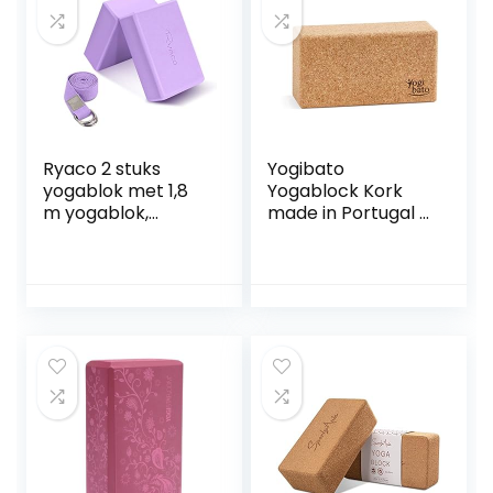
Ryaco 2 stuks
Yogibato
yogablok met 1,8
Yogablock Kork
m yogablok,
made in Portugal |
kurkblok, set, yoga,
Yoga Block 2er Set
pilates, training,
& 1er Pack | Natur
stretchoefeningen
Korkblock mit E-
, yogablok voor
Book für Yoga
beginners en
Fitness Pilates –
gevorderden
Hatha Klotz Cork
Brick – Yogaklotz
100% Naturkork