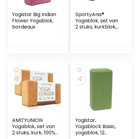
Yogistar Big Indian
SportyAnis®
Flower Yogablok,
Yogablok, set van
bordeaux
2 stuks, kurkblok,
yogablok voor
yoga, pilates en
meditiatie voor
beginners en
professionals,
yogablok van
natuurkurk
AMITYUNION
Yogistar,
Yogablok, set van
Yogablock Basic,
2 stuks, kurk, 100%
yogablok, 12
natuurlijk, hatha
kleuren