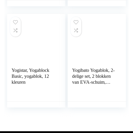
voor je asanas,
stretching en
regeneratie
Yogistar, Yogablock
Yogibato Yogablok, 2-
Basic, yogablok, 12
delige set, 2 blokken
kleuren
van EVA-schuim,
yogablok, stabiel en
antislip, voor meditatie,
pilates, yoga fitness,
yogablokken, 2 stuks