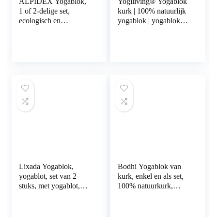
ALPIDEX Yogablok,
Yogiliving® Yogablok
1 of 2-delige set,
kurk | 100% natuurlijk
ecologisch en
yogablok | yogablok
duurzaam, natuurkurk,
van natuurkurk |
uit Portugal, kurkblok,
antislip & tot 150 kg
yoga, pilates, fitness
belastbaar
Lixada Yogablok,
Bodhi Yogablok van
yogablot, set van 2
kurk, enkel en als set,
stuks, met yogablot,
100% natuurkurk,
antislip yogablot, voor
universeel yogablot,
beginners
milieuvriendelijk en
duurzaam, gereedschap