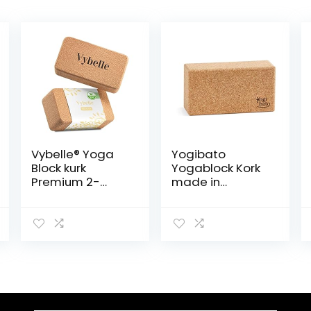
Vybelle® Yoga
Yogibato
Block kurk
Yogablock Kork
Premium 2-
made in
delige set [100%
Portugal | Yoga
CO2 neutraal]
Block 2er Set &
Ergonomisch en
1er Pack | Natur
hoogwaardig
Korkblock mit E-
yogablok – incl.
Book für Yoga
extra draagtas
Fitness Pilates –
en e-book –
Hatha Klotz Cork
yoga-
Brick – Yogaklotz
accessoires
100% Naturkork