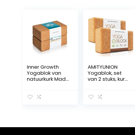
Inner Growth
AMITYUNION
Yogablok van
Yogablok, set
natuurkurk Made
van 2 stuks, kurk,
in Portugal –
100% natuurlijk,
onze yogablok
hatha blok voor
planten bomen
beginners,
– yogablok kurk
meditiatie en
voor pilates
pilates,
(ook als set van
fitnessaccessoir
2)
es, hulpmiddel
voor
regeneratie, rug,