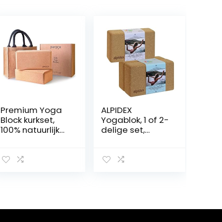
Premium Yoga
ALPIDEX
Block kurkset,
Yogablok, 1 of 2-
100% natuurlijk
delige set,
en duurzaam
ecologisch en
kurkmateriaal,
duurzaam,
met opslag en
natuurkurk, uit
draagtas,
Portugal,
perfect als
kurkblok, yoga,
stretchhulp,
pilates, fitness
pilates en voor
alle soorten
yoga, set van 2