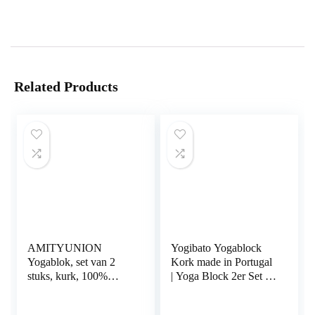
Related Products
AMITYUNION
Yogibato Yogablock
Yogablok, set van 2
Kork made in Portugal
stuks, kurk, 100%
| Yoga Block 2er Set &
natuurlijk, hatha blok
1er Pack | Natur
voor beginners,
Korkblock mit E-Book