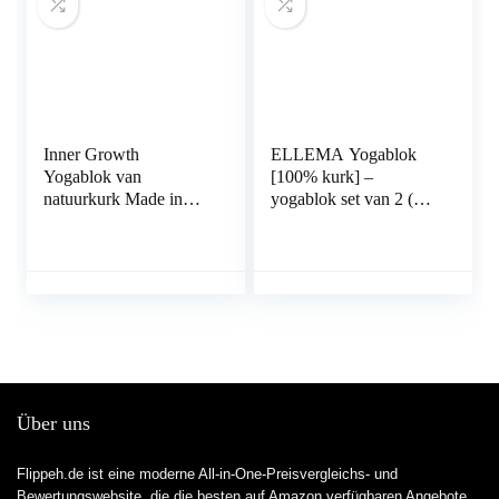
Inner Growth
ELLEMA Yogablok
Yogablok van
[100% kurk] –
natuurkurk Made in
yogablok set van 2 (of
Portugal – onze
afzonderlijk) voor
yogablok planten
beginners en
bomen – yogablok
gevorderden + online
kurk voor pilates (ook
trainingsvideo’s en e-
als set van 2)
book – yogablok voor
pilates – antislip fitness
yogablok
Über uns
Flippeh.de ist eine moderne All-in-One-Preisvergleichs- und
Bewertungswebsite, die die besten auf Amazon verfügbaren Angebote