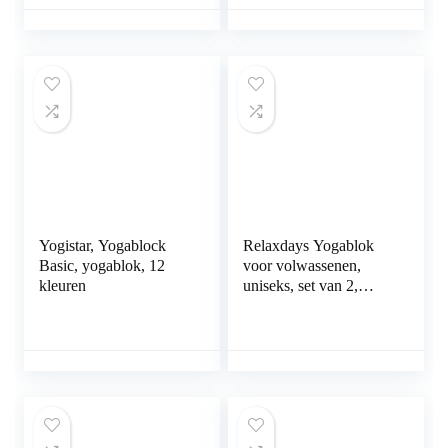
meditiatie en pilates,
für Yoga Fitness Pilates
fitnessaccessoires,
– Hatha Klotz Cork
hulpmiddel voor
Brick – Yogaklotz
regeneratie, rug,
100% Naturkork
rekoefeningen en
blokkadetraining, twee
stuks
Yogistar, Yogablock
Relaxdays Yogablok
Basic, yogablok, 12
voor volwassenen,
kleuren
uniseks, set van 2,
blokken oefeningen,
hard schuim, antislip,
yogablok