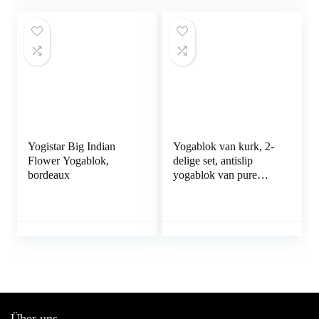
hoge flexibiliteit
en pilates gemaakt in
vereisen (verkrijgbaar
de EU
in kurk of Eva-schuim)
Yogistar Big Indian
Yogablok van kurk, 2-
Flower Yogablok,
delige set, antislip
bordeaux
yogablok van pure
natuurkurk, yoga- en
pilates-yoga-
accessoires, ter
ondersteuning van
bewegingen en ter
correctie van je
lichaamshouding
Über uns