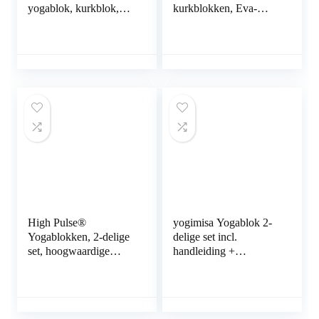
yogablok, kurkblok,
kurkblokken, Eva-
set, yoga, pilates,
blokken, set van 2 met
training,
1,8 m yogagordel,
stretchoefeningen,
yoga, pilates voor
yogablok voor
beginners en
beginners en
gevorderden
gevorderden
High Pulse®
yogimisa Yogablok 2-
Yogablokken, 2-delige
delige set incl.
set, hoogwaardige
handleiding +
yogablokken als
oefenvoorbeelden –
praktische accessoires
yogablok van kurk incl.
en hulpmiddelen voor
yogagordel –
oefeningen die een
yogablokken voor yoga