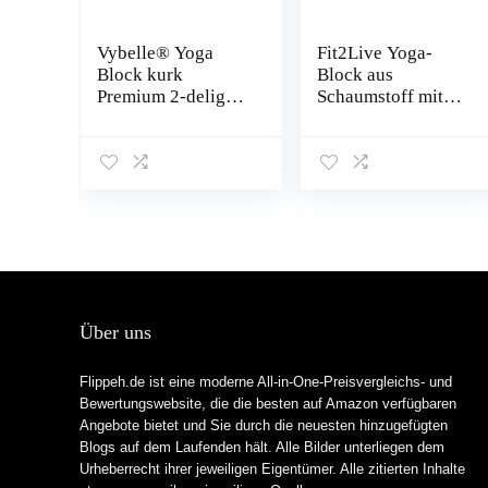
Vybelle® Yoga
Fit2Live Yoga-
Block kurk
Block aus
Premium 2-delige
Schaumstoff mit
set [100% CO2
abgeschrägten
neutraal]
Kanten, unterstützt
Ergonomisch en
den Ausdruck der
hoogwaardig
Pose, reduziert die
yogablok – incl.
Belastung und
extra draagtas en e-
Dehnung, Yoga-
book – yoga-
Zubehör, 2 Stück
accessoires
ontworpen in
Duitsland
Über uns
beginners en
gevorderden
Flippeh.de ist eine moderne All-in-One-Preisvergleichs- und
Bewertungswebsite, die die besten auf Amazon verfügbaren
Angebote bietet und Sie durch die neuesten hinzugefügten
Blogs auf dem Laufenden hält. Alle Bilder unterliegen dem
Urheberrecht ihrer jeweiligen Eigentümer. Alle zitierten Inhalte