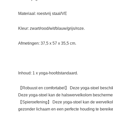
Materiaal: roestvrij staal/VE
Kleur: zwart/rood/wit/blauw/grijs/roze.
Afmetingen: 37,5 x 57 x 35,5 cm.
Inhoud: 1 x yoga-hoofdstandaard.
【Robuust en comfortabel】 Deze yoga-stoel beschikt ove
Deze yoga-stoel kan de halswervelkolom beschermen en 
【Spieroefening】 Deze yoga-stoel kan de wervelkolom 
gezonder lichaam en een perfecte houding te bereike