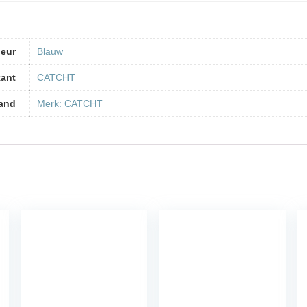
leur
‎Blauw
kant
‎CATCHT
and
Merk: CATCHT