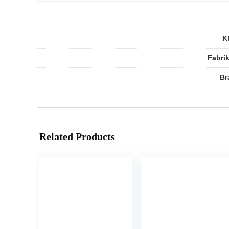
K
Fabri
Br
Related Products