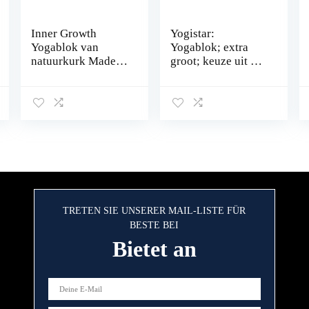
Inner Growth
Yogistar:
Yogablok van
Yogablok; extra
natuurkurk Made
groot; keuze uit 5
in Portugal – onze
kleuren
yogablok planten
bomen – yogablok
kurk voor pilates
(ook als set van 2)
TRETEN SIE UNSERER MAIL-LISTE FÜR
BESTE BEI
Bietet an