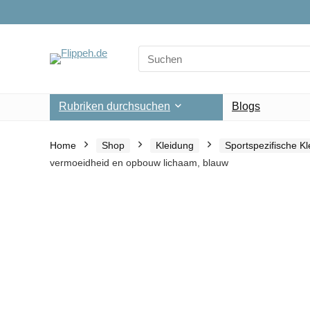
Search
for:
Rubriken durchsuchen
Blogs
Home
Shop
Kleidung
Sportspezifische K
vermoeidheid en opbouw lichaam, blauw