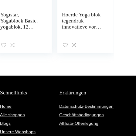
Yogistar,
Hoerde Yoga blok
Yogablock Basic,
tegendruk
yogablok, 12
innovatieve vorm
kleuren
helpt bij complexe
poses en maakt
eigen gewicht
massage mogelijk –
massage van alle
spiergroepen
Schnelllinks
Erklärungen
Home
Datenschutz-Bestimmungen
Alle shoppen
Geschäftsbedingungen
Blogs
Affiliate-Offenlegung
Unsere Webshops