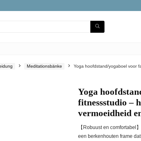
leidung
Meditationsbänke
Yoga hoofdstand/yogaboel voor fam
Yoga hoofdstand
fitnessstudio – 
vermoeidheid e
【Robuust en comfortabel】 D
een berkenhouten frame dat je 