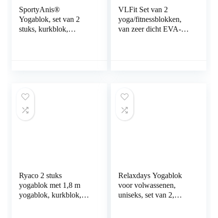
SportyAnis®
VLFit Set van 2
Yogablok, set van 2
yoga/fitnessblokken,
stuks, kurkblok,
van zeer dicht EVA-
yogablok voor yoga,
schuim,
pilates en meditiatie
milieuvriendelijk en
voor beginners en
licht; verkrijgbaar in
professionals, yogablok
verschillende kleuren
van natuurkurk
en maten
Ryaco 2 stuks
Relaxdays Yogablok
yogablok met 1,8 m
voor volwassenen,
yogablok, kurkblok,
uniseks, set van 2,
set, yoga, pilates,
blokken oefeningen,
training,
hard schuim, antislip,