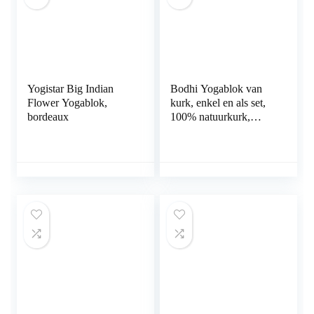
Yogistar Big Indian
Bodhi Yogablok van
Flower Yogablok,
kurk, enkel en als set,
bordeaux
100% natuurkurk,
universeel yogablot,
milieuvriendelijk en
duurzaam, gereedschap
voor je asanas,
stretching en
regeneratie