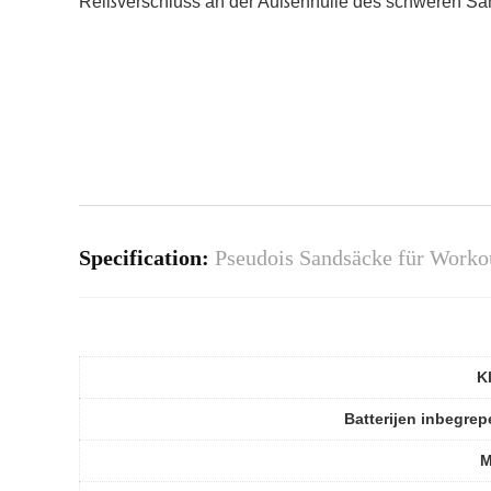
Reißverschluss an der Außenhülle des schweren San
Specification:
Pseudois Sandsäcke für Workou
K
Batterijen inbegre
M