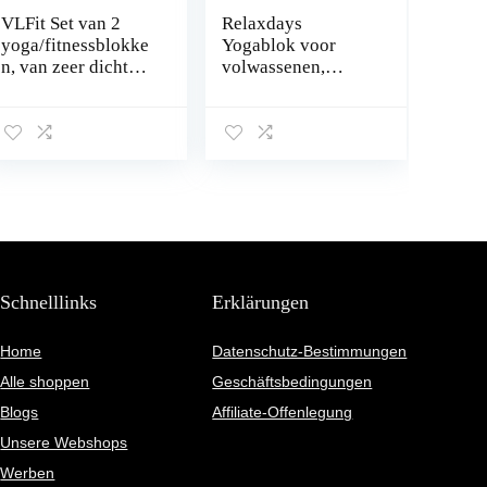
VLFit Set van 2
Relaxdays
yoga/fitnessblokke
Yogablok voor
n, van zeer dicht
volwassenen,
EVA-schuim,
uniseks, set van 2,
milieuvriendelijk
blokken
en licht;
oefeningen, hard
verkrijgbaar in
schuim, antislip,
verschillende
yogablok
kleuren en maten
Schnelllinks
Erklärungen
Home
Datenschutz-Bestimmungen
Alle shoppen
Geschäftsbedingungen
Blogs
Affiliate-Offenlegung
Unsere Webshops
Werben