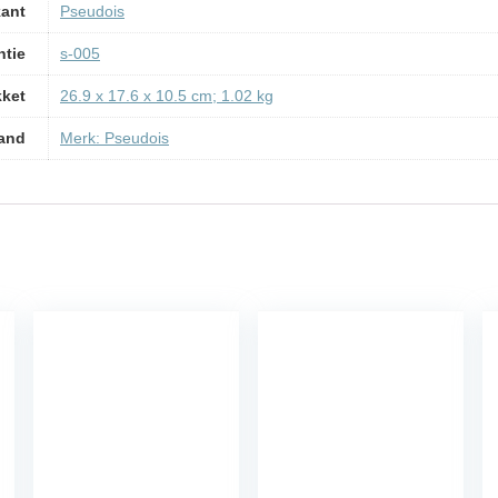
kant
‎Pseudois
ntie
‎s-005
kket
‎26.9 x 17.6 x 10.5 cm; 1.02 kg
and
Merk: Pseudois