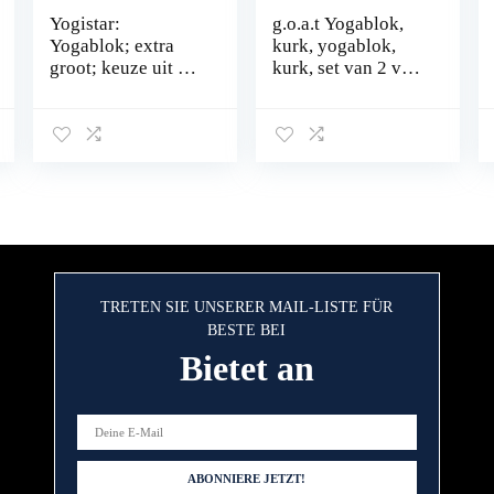
Yogistar:
g.o.a.t Yogablok,
Yogablok; extra
kurk, yogablok,
groot; keuze uit 5
kurk, set van 2 van
kleuren
natuurkurk,
yogablok (7,5 cm x
14 cm x 23 cm),
milieuvriendelijk,
antislip
TRETEN SIE UNSERER MAIL-LISTE FÜR
BESTE BEI
Bietet an