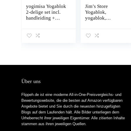
yogimisa Yogablok
Jim’s Store
2-delige set incl.
Yogablok,
handleiding +
yogablok,
oefenvoorbeelden
kurkblokken, Eva-
– yogablok van
blokken, set van 2
kurk incl.
met 1,8 m
yogagordel –
yogagordel, yoga,
yogablokken voor
pilates voor
yoga en pilates
beginners en
gemaakt in de EU
gevorderden
Über uns
Flippeh.de ist eine moderne All-in-One-Preisvergleichs- und
Bewertungswebsite, die die besten auf Amazon verfügbaren
Angebote bietet und Sie durch die neuesten hinzugefügten
Blogs auf dem Laufenden hält. Alle Bilder unterliegen dem
Urheberrecht ihrer jeweiligen Eigentümer. Alle zitierten Inhalte
stammen aus ihren jeweiligen Quellen.