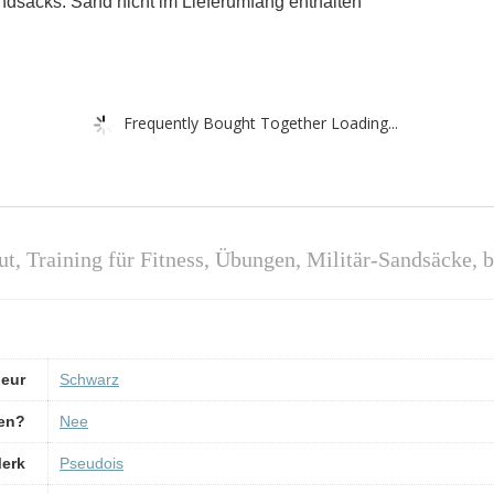
dsacks. Sand nicht im Lieferumfang enthalten
Frequently Bought Together Loading...
t, Training für Fitness, Übungen, Militär-Sandsäcke,
leur
‎Schwarz
pen?
‎Nee
erk
‎Pseudois