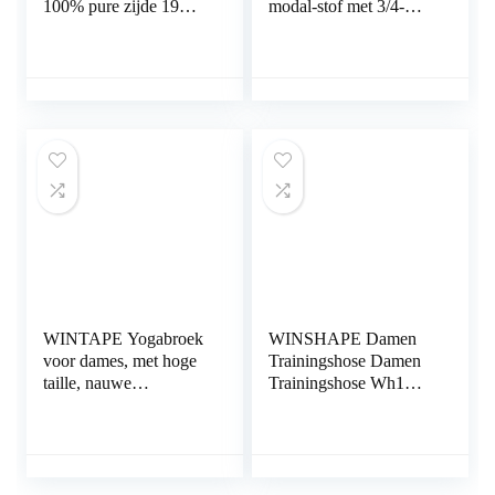
100% pure zijde 19
modal-stof met 3/4-
momme zachte
mouwen
ademende nachtmuts
slaapmuts zijden hoes
haarwikkels voor
vrouwen met
oogmasker
(champagne/diep roze)
WINTAPE Yogabroek
WINSHAPE Damen
voor dames, met hoge
Trainingshose Damen
taille, nauwe
Trainingshose Wh1
yogabroek, workout
Fitness Freizeit Sport
legging
Yoga Pilates