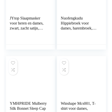
JYtop Slaapmasker
Nuofengkudu
voor heren en dames,
Hippiebroek voor
zwart, zacht satijn,
dames, harembroek,
lichtbescherming voor
boho, patroon,
reizen, ploegenwerk en
gesmokte taille met
meditatie
zakken, vrijetijdsbroek,
zomerbroek, yogabroek
YMHPRIDE Mulberry
Winshape Mcs001, T-
Silk Bonnet Sleep Cap
shirt voor dames,