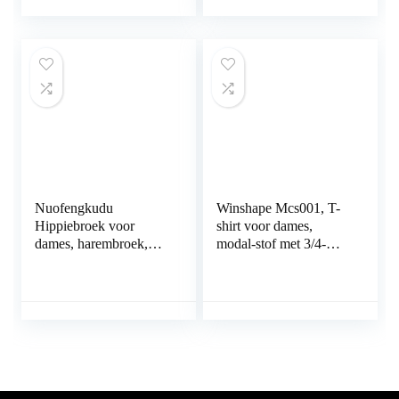
haarwikkels voor
vrouwen met
oogmasker
(champagne/diep roze)
Nuofengkudu
Winshape Mcs001, T-
Hippiebroek voor
shirt voor dames,
dames, harembroek,
modal-stof met 3/4-
boho, patroon,
mouwen
gesmokte taille met
zakken, vrijetijdsbroek,
zomerbroek, yogabroek