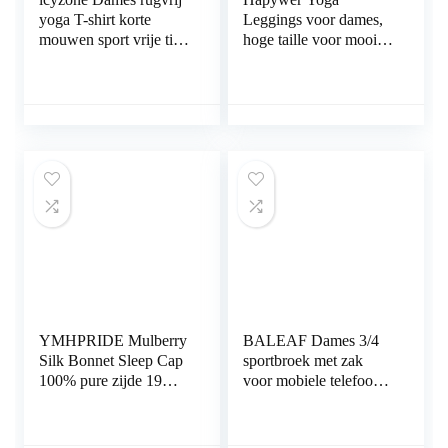
yoga T-shirt korte
Leggings voor dames,
mouwen sport vrije tijd
hoge taille voor mooi
tops losse casual V-hals
profiel, sportbroek,
shirt, 2-pack
patroon, trainingsbroek,
fitnessbroek, voor
hardlopen, yoga,
workout
YMHPRIDE Mulberry
BALEAF Dames 3/4
Silk Bonnet Sleep Cap
sportbroek met zak
100% pure zijde 19
voor mobiele telefoon,
momme zachte
7/8 trainingsbroek
ademende nachtmuts
katoen sportlegging
slaapmuts zijden hoes