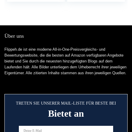
mini-maat, licht en
lichtblokkerende
superzacht, 3D-
slaapbril, superzachte
contourvormig
slaapmaskers voor
slaapmasker,
dutjes, reizen
oogmasker voor reizen,
slapen, dutje
Über uns
Flippeh.de ist eine moderne All-in-One-Preisvergleichs- und
Bewertungswebsite, die die besten auf Amazon verfügbaren Angebote
bietet und Sie durch die neuesten hinzugefügten Blogs auf dem
Laufenden hält. Alle Bilder unterliegen dem Urheberrecht ihrer jeweiligen
Eigentümer. Alle zitierten Inhalte stammen aus ihren jeweiligen Quellen.
TRETEN SIE UNSERER MAIL-LISTE FÜR BESTE BEI
Bietet an