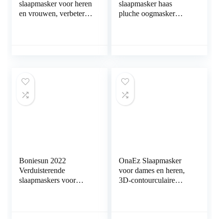
slaapmasker voor heren
slaapmasker haas
en vrouwen, verbeterd
pluche oogmasker
totaal licht blokkerend
schaduw oogverband
oogmasker, 12 mm
reizen nachtmasker
verdiepde oogholtes en
draagbaar met
verhogen neuspads,
verstelbare rubberen
slaapbril van zijde voor
band voor vrouwen en
reizen, dutjes, yoga
heren, meerkleurig
optioneel
Boniesun 2022
OnaEz Slaapmasker
Verduisterende
voor dames en heren,
slaapmaskers voor
3D-contourculaire
dames en heren,
schelpen, oogmasker,
oogmasker om te
2021, verbeterd 3D-
slapen met draagtas,
neusdesign, 100%