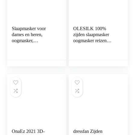
Slaapmasker voor
OLESILK 100%
dames en heren,
zijden slaapmasker
oogmasker,
oogmasker reizen
nachtmasker, zijden
slaapbril unisex set met
slaapbril, verstelbare
oordopjes en
oogbescherming voor
opbergzak, zwart
reizen, ploegenwerk en
dutjes, zwart, inclusief
oordopjes en opbergtas
OnaEz 2021 3D-
dressfan Zijden