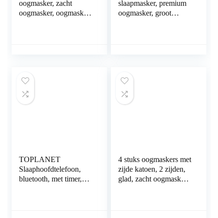
oogmasker, zacht
slaapmasker, premium
oogmasker, oogmasker,
oogmasker, groot
slapen, blinddoek,
slaapmasker,
verstelbare riem, satijn,
nachtmasker met
ogen, slaapmasker voor
verstelbare
dames en heren, roze,
klittenbandsluiting,
zwart, beige,
voor mannen en
lichtblauw, 4 stuks
vrouwen, super zacht
en comfortabel voor
nachtslaap en reizen,
roze
TOPLANET
4 stuks oogmaskers met
Slaaphoofdtelefoon,
zijde katoen, 2 zijden,
bluetooth, met timer,
glad, zacht oogmasker,
draadloos 3D-
afdekking, verstelbare
slaapoogmasker,
riem, oogmasker met 4
wasbaar handsfree
paar oordopjes om te
oogmasker voor
slapen, voor mannen,