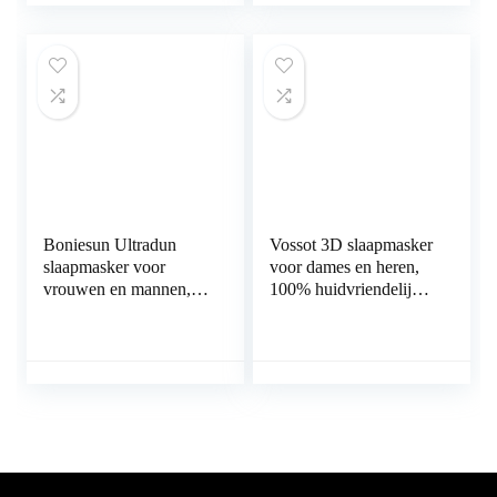
muziekreizen, gebruikt
vrouwen, kinderen,
voor slapeloosheid,
reizen
vliegtuig, kantoor
Boniesun Ultradun
Vossot 3D slaapmasker
slaapmasker voor
voor dames en heren,
vrouwen en mannen,
100% huidvriendelijke
slaapmasker voor
zijde, lichtblokkerend,
zijslapers,
verstelbare rubberen
verduisterend
band, katoen,
oogmasker om te
nachtmasker,
slapen, glad,
ergonomisch
huidvriendelijk
oogmasker voor reizen,
verkoelend 3D-
dutjes, slapen (zwart)
contourvormige
oogbandage