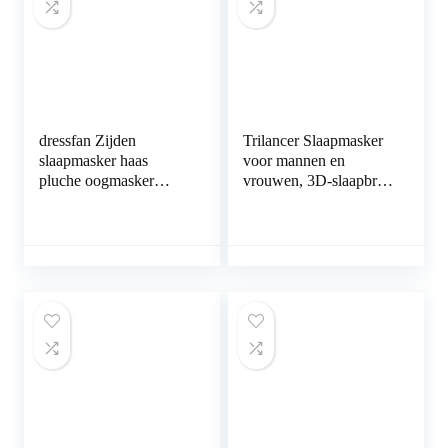
slapen, dutje
roze
dressfan Zijden
Trilancer Slaapmasker
slaapmasker haas
voor mannen en
pluche oogmasker
vrouwen, 3D-slaapbril,
schaduw oogverband
nachtmasker, memory-
reizen nachtmasker
schuim, oogafdekking,
draagbaar met
absoluut donker
verstelbare rubberen
oogmasker met
band voor vrouwen en
oordopjes
heren, meerkleurig
optioneel