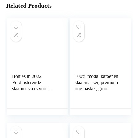
Related Products
Boniesun 2022
100% modal katoenen
Verduisterende
slaapmasker, premium
slaapmaskers voor
oogmasker, groot
dames en heren,
slaapmasker,
oogmasker om te
nachtmasker met
slapen met draagtas,
verstelbare
mini-maat, licht en
klittenbandsluiting,
superzacht, 3D-
voor mannen en
contourvormig
vrouwen, super zacht
slaapmasker,
en comfortabel voor
oogmasker voor reizen,
nachtslaap en reizen,