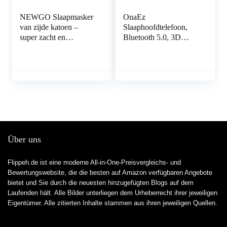
NEWGO Slaapmasker
OnaEz
van zijde katoen –
Slaaphoofdtelefoon,
super zacht en
Bluetooth 5.0, 3D
comfortabel, volledig
slaapmasker,
lichtblokkerend,
oogmasker,
instelbaar, brede
slaaphoofdtelefoon,
wikkeling nuldruk op
wasbare slaapbril, hifi-
het hoofd oogmasker
geluidskwaliteit,
voor heren en
hoofdtelefoon om te
vrouwen, met tas
slapen, met
(zwart)
geïntegreerde
luidspreker, microfoon,
Über uns
voor reizen, yoga
Flippeh.de ist eine moderne All-in-One-Preisvergleichs- und
Bewertungswebsite, die die besten auf Amazon verfügbaren Angebote
bietet und Sie durch die neuesten hinzugefügten Blogs auf dem
Laufenden hält. Alle Bilder unterliegen dem Urheberrecht ihrer jeweiligen
Eigentümer. Alle zitierten Inhalte stammen aus ihren jeweiligen Quellen.