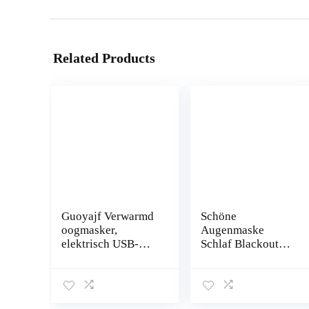
Related Products
Guoyajf Verwarmd
Schöne
oogmasker,
Augenmaske
elektrisch USB-
Schlaf Blackout
verwarmd
Augenmaske
oogmasker, stoom-
Cartoon Besticktes
oogmasker,
Universum Muster
instelbare
Schlaf