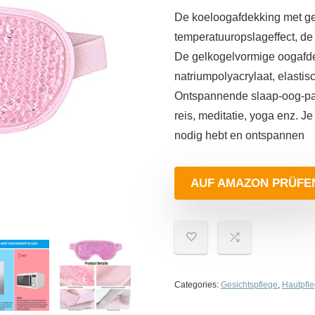
De koeloogafdekking met ge
temperatuuropslageffect, de
De gelkogelvormige oogafdek
natriumpolyacrylaat, elastis
Ontspannende slaap-oog-patc
reis, meditatie, yoga enz. 
nodig hebt en ontspannen
AUF AMAZON PRÜFE
Categories:
Gesichtspflege
,
Hautpfl