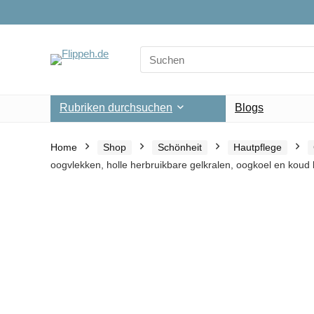
Search
for:
Rubriken durchsuchen
Blogs
Home
Shop
Schönheit
Hautpflege
oogvlekken, holle herbruikbare gelkralen, oogkoel en kou