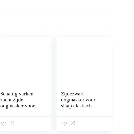
Schattig varken
Zijdezwart
zacht zijde
oogmasker voor
oogmasker voor
slaap elastisch
slaap oogschaduw
oogmasker voor
oogmasker voor
reizen en dutje
kinderen reizen en
dutjes