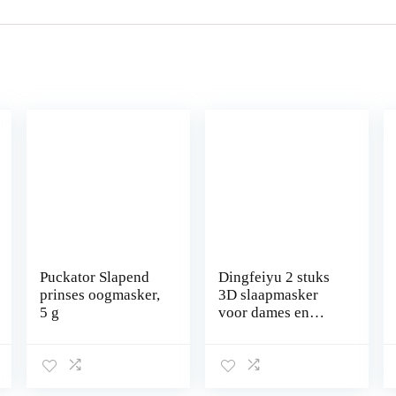
Puckator Slapend
Dingfeiyu 2 stuks
prinses oogmasker,
3D slaapmasker
5 g
voor dames en
heren, zachte
zijden oogklep,
volledig
oogmasker,