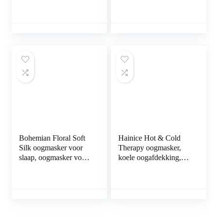
Besticktes Universum
oogmasker voor droge
Muster Schlaf
ogen
Augenmaske Plüsch
slaapvermoeidheid
Augenmaske, Weiß
gezwollen oogkringen
zelfverwarmd kompres
warm slaap-oogmasker
wegwerp (kamille)
Bohemian Floral Soft
Hainice Hot & Cold
Silk oogmasker voor
Therapy oogmasker,
slaap, oogmasker voor
koele oogafdekking,
reizen en dutjes
compress, gel, kralen-
oogvlekken,
herbruikbaar, voor
slapen, nap
verminderen donkere
kringen en gezwollen