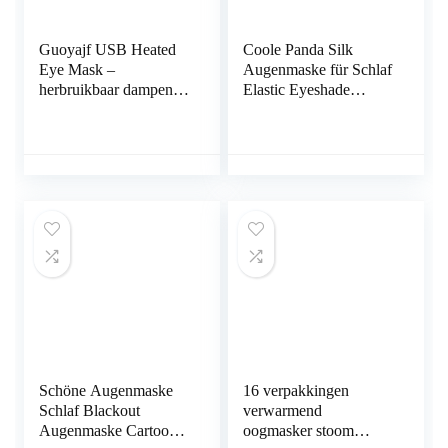
Guoyajf USB Heated
Coole Panda Silk
Eye Mask –
Augenmaske für Schlaf
herbruikbaar dampend
Elastic Eyeshade
oogmasker met
Augenbinde für Reisen
temperatuur-/timerbestu
und Nickerchen
ring voor slapende
zwellingen, droog oog,
vermoeide ogen,
blepharitis, stijl en
oogzak
Schöne Augenmaske
16 verpakkingen
Schlaf Blackout
verwarmend
Augenmaske Cartoon
oogmasker stoom