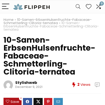
0
Home
»
10-Samen-ErbsenHulsenfruchte-Fabaceae-
Schmetterling-Clitoria-ternatea
»
10-Samen-
ErbsenHulsenfruchte-Fabaceae-Schmetterling-Clitoria-
ternatea
10-Samen-
ErbsenHulsenfruchte-
Fabaceae-
Schmetterling-
Clitoria-ternatea
Stylishweb
2
Views
December 9, 2021
0
Save