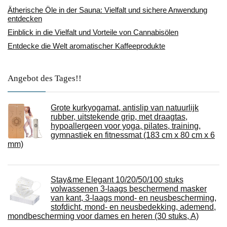
Ätherische Öle in der Sauna: Vielfalt und sichere Anwendung
entdecken
Einblick in die Vielfalt und Vorteile von Cannabisölen
Entdecke die Welt aromatischer Kaffeeprodukte
Angebot des Tages!!
Grote kurkyogamat, antislip van natuurlijk
rubber, uitstekende grip, met draagtas,
hypoallergeen voor yoga, pilates, training,
gymnastiek en fitnessmat (183 cm x 80 cm x 6
mm)
Stay&me Elegant 10/20/50/100 stuks
volwassenen 3-laags beschermend masker
van kant, 3-laags mond- en neusbescherming,
stofdicht, mond- en neusbedekking, ademend,
mondbescherming voor dames en heren (30 stuks, A)