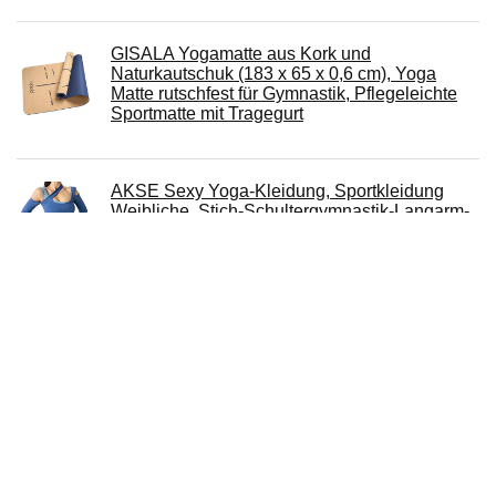
GISALA Yogamatte aus Kork und
Naturkautschuk (183 x 65 x 0,6 cm), Yoga
Matte rutschfest für Gymnastik, Pflegeleichte
Sportmatte mit Tragegurt
AKSE Sexy Yoga-Kleidung, Sportkleidung
Weibliche, Stich-Schultergymnastik-Langarm-
T-Shirt, schnell trocknende Lauf-Yoga-
Kleidung
AtSKnSK Yogablocks set met 2 hoge dichtheid
EVA-schuim oefenstenen lichte gymnastiek
workout pilates yoga fitness