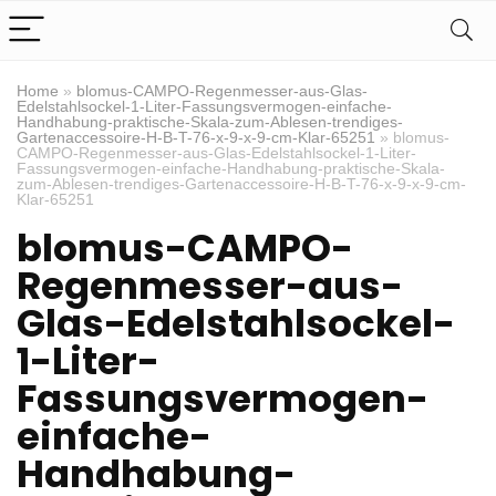
Home
»
blomus-CAMPO-Regenmesser-aus-Glas-
Edelstahlsockel-1-Liter-Fassungsvermogen-einfache-
Handhabung-praktische-Skala-zum-Ablesen-trendiges-
Gartenaccessoire-H-B-T-76-x-9-x-9-cm-Klar-65251
»
blomus-
CAMPO-Regenmesser-aus-Glas-Edelstahlsockel-1-Liter-
Fassungsvermogen-einfache-Handhabung-praktische-Skala-
zum-Ablesen-trendiges-Gartenaccessoire-H-B-T-76-x-9-x-9-cm-
Klar-65251
blomus-CAMPO-
Regenmesser-aus-
Glas-Edelstahlsockel-
1-Liter-
Fassungsvermogen-
einfache-
Handhabung-