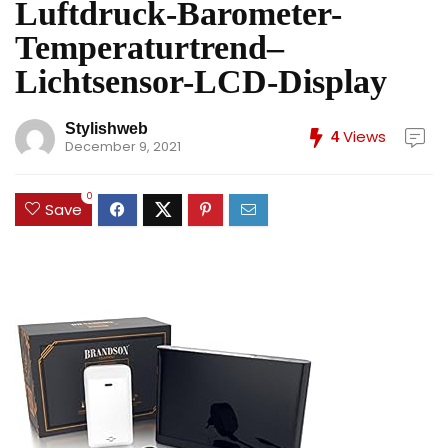
Luftdruck-Barometer-
Temperaturtrend–
Lichtsensor-LCD-Display
Stylishweb
Views
4
December 9, 2021
0
Save