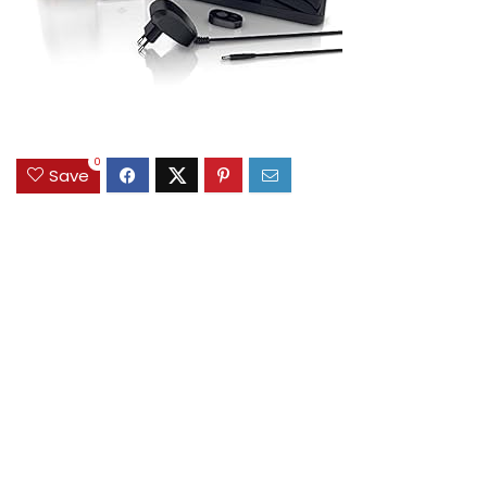
0
Save