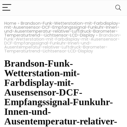
Home
»
Brandson-Funk-Wetterstation-mit-Farbdisplay-
mit-Ausensensor-DCF-Empfangssignal-Funkuhr-Innen-
und-Ausentemperatur-relativer-Luftdruck-Barometer-
Temperaturtrend--Lichtsensor-LCD-Display
»
Brandson-
Funk-Wetterstation-mit-Farbdisplay-mit-Ausensensor-
DCF-Empfangssignal-Funkuhr-Innen-und-
Ausentemperatur-relativer-Luftdruck-Barometer-
Temperaturtrend–Lichtsensor-LCD-Display
Brandson-Funk-
Wetterstation-mit-
Farbdisplay-mit-
Ausensensor-DCF-
Empfangssignal-Funkuhr-
Innen-und-
Ausentemperatur-relativer-