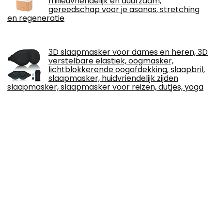
milieuvriendelijk en duurzaam,
gereedschap voor je asanas, stretching
en regeneratie
3D slaapmasker voor dames en heren, 3D
verstelbare elastiek, oogmasker,
lichtblokkerende oogafdekking, slaapbril,
slaapmasker, huidvriendelijk zijden
slaapmasker, slaapmasker voor reizen, dutjes, yoga
Yoga hoofdstand/hoofdstand bank
yogastoel voor familie, fitnessstudio - hout
en PU-pads - verlicht vermoeidheid en
opbouw van het lichaam
Mondkapje voor volwassenen, 50 stuks,
kleurrijk, 3-laags mondbescherming,
stofdicht, mond- en neusbescherming,
ademend, mondbescherming voor dames
en heren