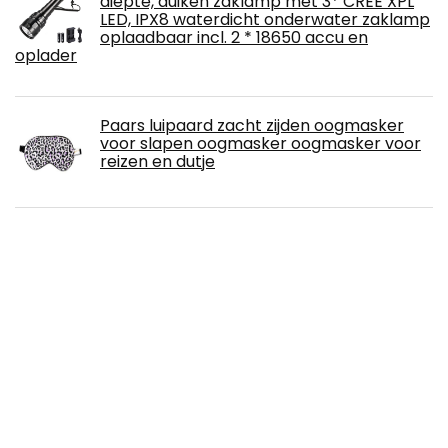
diepte, duiken zaklamp met 3* CREE XPL
LED, IPX8 waterdicht onderwater zaklamp
oplaadbaar incl. 2 * 18650 accu en
oplader
Paars luipaard zacht zijden oogmasker
voor slapen oogmasker oogmasker voor
reizen en dutje
Schildkröt Yogamat BICOLOR, PVC-vrije,
tweekleurige yogamat, zeer antislip, 183 x
61 x 0,4 cm
Oogmasker slapen, slaapmasker
oogmasker 3D oogklep, kikker oogmasker
oogbedekking pluim schattig oogmasker