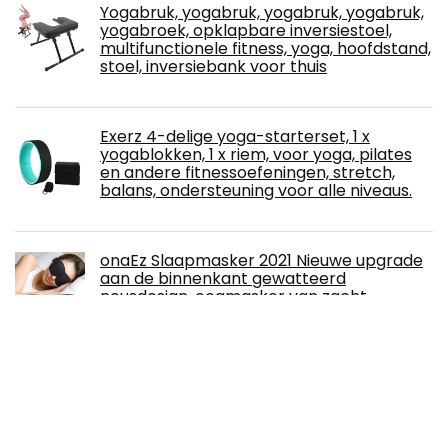
Yogabruk, yogabruk, yogabruk, yogabruk,
yogabroek, opklapbare inversiestoel,
multifunctionele fitness, yoga, hoofdstand,
stoel, inversiebank voor thuis
Exerz 4-delige yoga-starterset, 1 x
yogablokken, 1 x riem, voor yoga, pilates
en andere fitnessoefeningen, stretch,
balans, ondersteuning voor alle niveaus.
onaEz Slaapmasker 2021 Nieuwe upgrade
aan de binnenkant gewatteerd
neusdesign, oogmasker van zacht,
ademend materiaal om te slapen,
oogbescherming met verstelbare riem voor yoga,
reizen
Jorzer Yoga zandzak ongevulde
fitnessvuller zandzak yoga voeg