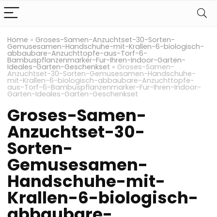
Home
»
Groses-Samen-Anzuchtset-30-Sorten-
Gemusesamen-Handschuhe-mit-Krallen-6-biologisch-
abbaubare-Anzuchttopfe-aus-Torf-6-
Bambuspflanzenmarker-Fur-Ihren-Indoor-Garten-
Ideales-Garten-Geschenkset
»
Groses-Samen-
Anzuchtset-30-Sorten-Gemusesamen-Handschuhe-
mit-Krallen-6-biologisch-abbaubare-Anzuchttopfe-
aus-Torf-6-Bambuspflanzenmarker-Fur-Ihren-Indoor-
Garten-Ideales-Garten-Geschenkset
Groses-Samen-
Anzuchtset-30-
Sorten-
Gemusesamen-
Handschuhe-mit-
Krallen-6-biologisch-
abbaubare-