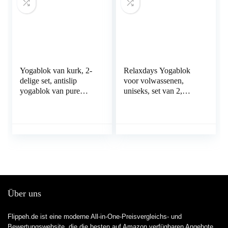
Yogablok van kurk, 2-
Relaxdays Yogablok
delige set, antislip
voor volwassenen,
yogablok van pure
uniseks, set van 2,
natuurkurk, yoga- en
blokken oefeningen,
pilates-yoga-
hard schuim, antislip,
accessoires, ter
yogablok
ondersteuning van
bewegingen en ter
correctie van je
lichaamshouding
Über uns
Flippeh.de ist eine moderne All-in-One-Preisvergleichs- und
Bewertungswebsite, die die besten auf Amazon verfügbaren Angebote