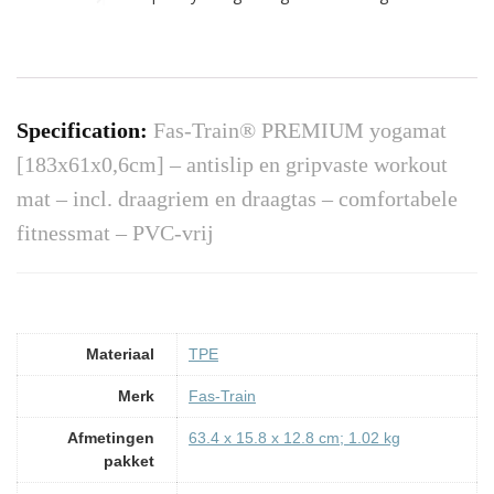
Specification:
Fas-Train® PREMIUM yogamat
[183x61x0,6cm] – antislip en gripvaste workout
mat – incl. draagriem en draagtas – comfortabele
fitnessmat – PVC-vrij
Materiaal
‎TPE
Merk
‎Fas-Train
Afmetingen
‎63.4 x 15.8 x 12.8 cm; 1.02 kg
pakket