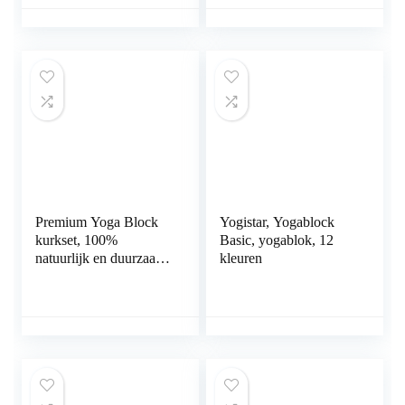
duurzaam, gereedschap
voor je asanas,
stretching en
regeneratie
Premium Yoga Block
Yogistar, Yogablock
kurkset, 100%
Basic, yogablok, 12
natuurlijk en duurzaam
kleuren
kurkmateriaal, met
opslag en draagtas,
perfect als stretchhulp,
pilates en voor alle
soorten yoga, set van 2