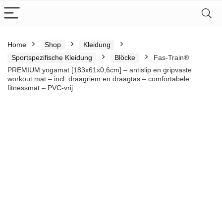
Home
Shop
Kleidung
Sportspezifische Kleidung
Blöcke
Fas-Train®
PREMIUM yogamat [183x61x0,6cm] – antislip en gripvaste
workout mat – incl. draagriem en draagtas – comfortabele
fitnessmat – PVC-vrij