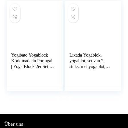
vereisen (verkrijgbaar
de EU
in kurk of Eva-schuim)
Yogibato Yogablock
Lixada Yogablok,
Kork made in Portugal
yogablot, set van 2
| Yoga Block 2er Set &
stuks, met yogablot,
1er Pack | Natur
antislip yogablot, voor
Korkblock mit E-Book
beginners
für Yoga Fitness Pilates
– Hatha Klotz Cork
Brick – Yogaklotz
100% Naturkork
Über uns