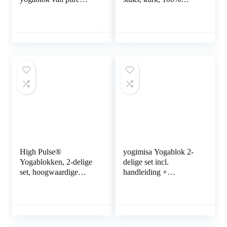
natuurkurk, yoga- en
natuurlijk, hatha blok
pilates-yoga-
voor beginners,
accessoires, ter
meditiatie en pilates,
ondersteuning van
fitnessaccessoires,
bewegingen en ter
hulpmiddel voor
correctie van je
regeneratie, rug,
lichaamshouding
rekoefeningen en
blokkadetraining, twee
stuks
High Pulse®
yogimisa Yogablok 2-
Yogablokken, 2-delige
delige set incl.
set, hoogwaardige
handleiding +
yogablokken als
oefenvoorbeelden –
praktische accessoires
yogablok van kurk incl.
en hulpmiddelen voor
yogagordel –
oefeningen die een
yogablokken voor yoga
hoge flexibiliteit
en pilates gemaakt in