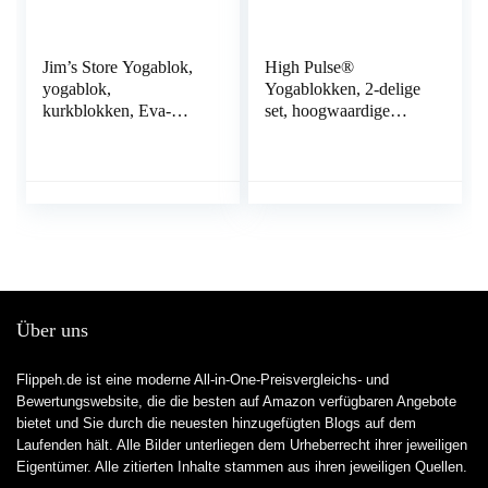
Jim’s Store Yogablok,
High Pulse®
yogablok,
Yogablokken, 2-delige
kurkblokken, Eva-
set, hoogwaardige
blokken, set van 2 met
yogablokken als
1,8 m yogagordel,
praktische accessoires
yoga, pilates voor
en hulpmiddelen voor
beginners en
oefeningen die een
gevorderden
hoge flexibiliteit
vereisen (verkrijgbaar
in kurk of Eva-schuim)
Über uns
Flippeh.de ist eine moderne All-in-One-Preisvergleichs- und
Bewertungswebsite, die die besten auf Amazon verfügbaren Angebote
bietet und Sie durch die neuesten hinzugefügten Blogs auf dem
Laufenden hält. Alle Bilder unterliegen dem Urheberrecht ihrer jeweiligen
Eigentümer. Alle zitierten Inhalte stammen aus ihren jeweiligen Quellen.