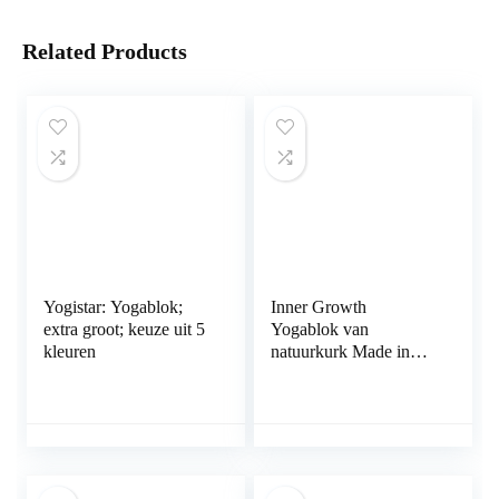
Related Products
Yogistar: Yogablok;
Inner Growth
extra groot; keuze uit 5
Yogablok van
kleuren
natuurkurk Made in
Portugal – onze
yogablok planten
bomen – yogablok
kurk voor pilates (ook
als set van 2)