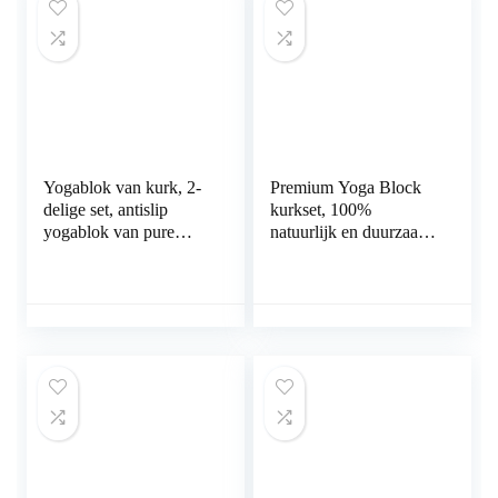
Yogablok van kurk, 2-
Premium Yoga Block
delige set, antislip
kurkset, 100%
yogablok van pure
natuurlijk en duurzaam
natuurkurk, yoga- en
kurkmateriaal, met
pilates-yoga-
opslag en draagtas,
accessoires, ter
perfect als stretchhulp,
ondersteuning van
pilates en voor alle
bewegingen en ter
soorten yoga, set van 2
correctie van je
lichaamshouding