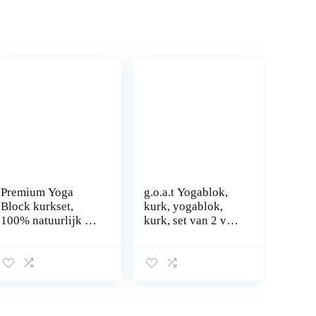
Premium Yoga
g.o.a.t Yogablok,
Block kurkset,
kurk, yogablok,
100% natuurlijk en
kurk, set van 2 van
duurzaam
natuurkurk,
kurkmateriaal, met
yogablok (7,5 cm x
opslag en draagtas,
14 cm x 23 cm),
perfect als
milieuvriendelijk,
stretchhulp, pilates
antislip
en voor alle