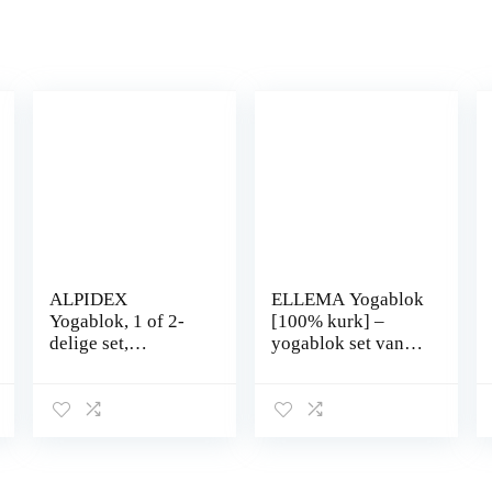
ALPIDEX
ELLEMA Yogablok
Yogablok, 1 of 2-
[100% kurk] –
delige set,
yogablok set van 2
ecologisch en
(of afzonderlijk)
duurzaam,
voor beginners en
natuurkurk, uit
gevorderden +
Portugal, kurkblok,
online
yoga, pilates,
trainingsvideo’s en
fitness
e-book – yogablok