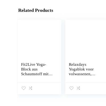
Related Products
Fit2Live Yoga-
Relaxdays
Block aus
Yogablok voor
Schaumstoff mit
volwassenen,
abgeschrägten
uniseks, set van 2,
Kanten, unterstützt
blokken
den Ausdruck der
oefeningen, hard
Pose, reduziert die
schuim, antislip,
Belastung und
yogablok
Dehnung, Yoga-