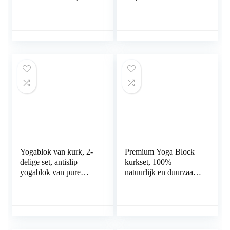
yogablok, stabiel en
neutraal] Ergonomisch
antislip, voor meditatie,
en hoogwaardig
pilates, yoga fitness,
yogablok – incl. extra
yogablokken, 2 stuks
draagtas en e-book –
yoga-accessoires
ontworpen in Duitsland
beginners en
gevorderden
Yogablok van kurk, 2-
Premium Yoga Block
delige set, antislip
kurkset, 100%
yogablok van pure
natuurlijk en duurzaam
natuurkurk, yoga- en
kurkmateriaal, met
pilates-yoga-
opslag en draagtas,
accessoires, ter
perfect als stretchhulp,
ondersteuning van
pilates en voor alle
bewegingen en ter
soorten yoga, set van 2