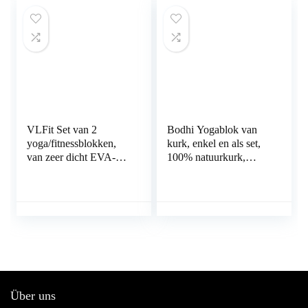
correctie van je
lichaamshouding
VLFit Set van 2
Bodhi Yogablok van
yoga/fitnessblokken,
kurk, enkel en als set,
van zeer dicht EVA-
100% natuurkurk,
schuim,
universeel yogablot,
milieuvriendelijk en
milieuvriendelijk en
licht; verkrijgbaar in
duurzaam, gereedschap
verschillende kleuren
voor je asanas,
en maten
stretching en
regeneratie
Über uns