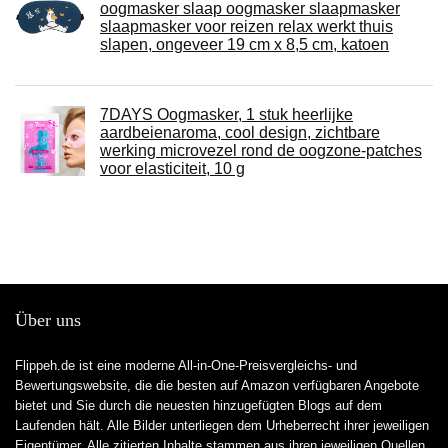
oogmasker slaap oogmasker slaapmasker
slaapmasker voor reizen relax werkt thuis
slapen, ongeveer 19 cm x 8,5 cm, katoen
7DAYS Oogmasker, 1 stuk heerlijke
aardbeienaroma, cool design, zichtbare
werking microvezel rond de oogzone-patches
voor elasticiteit, 10 g
Über uns
Flippeh.de ist eine moderne All-in-One-Preisvergleichs- und
Bewertungswebsite, die die besten auf Amazon verfügbaren Angebote
bietet und Sie durch die neuesten hinzugefügten Blogs auf dem
Laufenden hält. Alle Bilder unterliegen dem Urheberrecht ihrer jeweiligen
Eigentümer. Alle zitierten Inhalte stammen aus ihren jeweiligen Quellen.