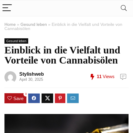
Home
»
Gesund leben
»
Einblick in die Vielfalt und Vorteile von
Cannabisölen
Gesund leben
Einblick in die Vielfalt und
Vorteile von Cannabisölen
Stylishweb
11
Views
April 30, 2025
0
Save