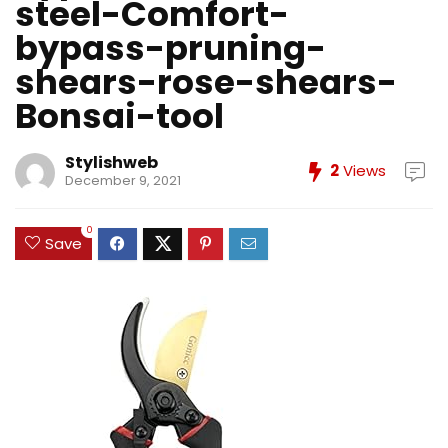
steel-Comfort-
bypass-pruning-
shears-rose-shears-
Bonsai-tool
Stylishweb
2
Views
December 9, 2021
0
Save