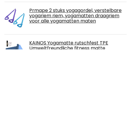
Prmape 2 stuks yogagordel, verstelbare
yogariem riem, yogamatten draagriem
voor alle yogamatten maten
KAINOS Yogamatte rutschfest TPE
Umweltfreundliche fitness matte
Gymnastikmatte Pilatesmatte mit
Tragegurt/Tasche 183x 61x0,6 cm
JFJL Verwarmd oogmasker, USB-
oogmasker met temperatuur- en
timerbediening, warm oog
compressieverwarmingskussen voor
slaap, blefaritis, kringen en gezwollen ogen