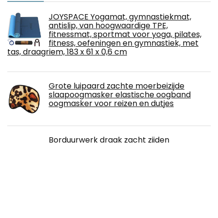
JOYSPACE Yogamat, gymnastiekmat,
antislip, van hoogwaardige TPE,
fitnessmat, sportmat voor yoga, pilates,
fitness, oefeningen en gymnastiek, met
tas, draagriem, 183 x 61 x 0,6 cm
Grote luipaard zachte moerbeizijde
slaapoogmasker elastische oogband
oogmasker voor reizen en dutjes
Borduurwerk draak zacht zijden
oogmasker voor slaap oogmasker voor
reizen en dutjes
Bucky Ultralight Travel & Sleep Chevron
Augenmaske, blaues EIS, 1 Stück (1 Stück)