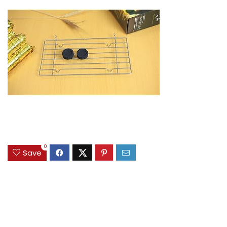
0
Save