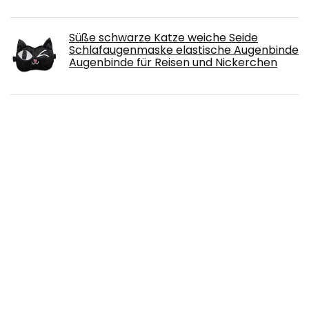
Süße schwarze Katze weiche Seide
Schlafaugenmaske elastische Augenbinde
Augenbinde für Reisen und Nickerchen
Amytis yogabroek voor dames,
sportlegging, hoge taille, met zakken
Qric Sporttop voor dames, modieuze crop
top met lange mouwen, ronde hals,
sporttop met duimgat, lange mouwen,
loopshirt, buikvrije fitness, compressie,
sportshirts voor yoga en gym