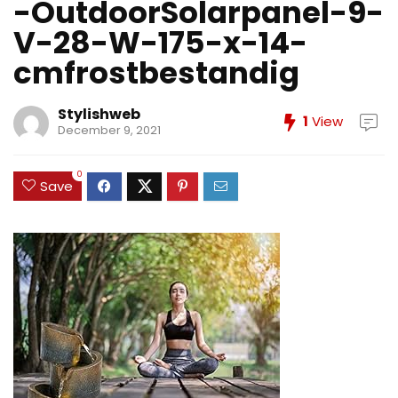
-OutdoorSolarpanel-9-
V-28-W-175-x-14-
cmfrostbestandig
Stylishweb
1
View
December 9, 2021
0
Save