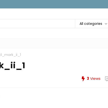
All categories
_mark_ii_1
_ii_1
3
Views