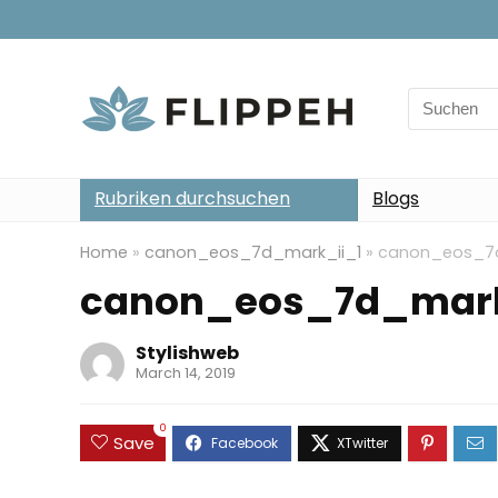
Search
for:
Rubriken durchsuchen
Blogs
Home
»
canon_eos_7d_mark_ii_1
»
canon_eos_7d
canon_eos_7d_mark
Stylishweb
March 14, 2019
0
Save