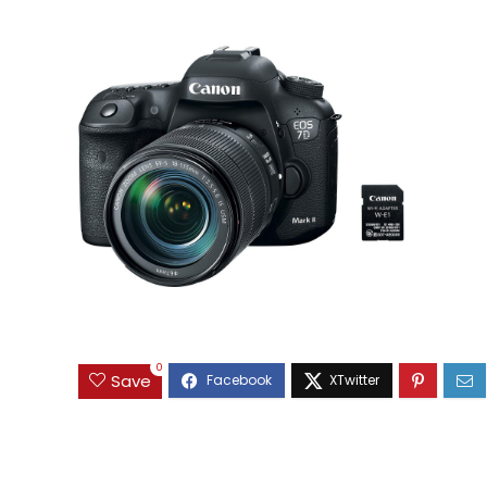
0
Save