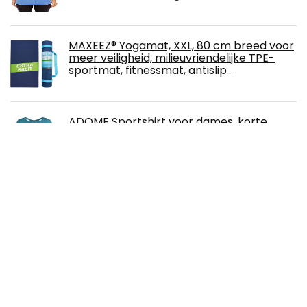
MAXEEZ® Yogamat, XXL, 80 cm breed voor
meer veiligheid, milieuvriendelijke TPE-
sportmat, fitnessmat, antislip..
ADOME Sportshirt voor dames, korte
mouwen, sportshirt, sneldrogend,
wandelshirt, yoga, gym, shirt, fitnessshirt,
korte mouwen, Criss Cross
Fit-Flip microvezelhanddoeken in alle
maten, 12 kleuren, klein, licht en ultra
absorberend, de perfecte badhanddoek
en strandhanddoek, voor sporten, reizen
en sauna, XXL
SotRong Naadloos loophemd voor dames,