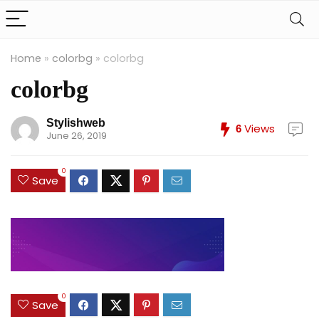
Home
»
colorbg
»
colorbg
colorbg
Stylishweb
Views
6
June 26, 2019
0
Save
0
Save