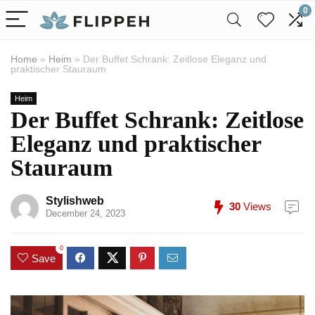
0
Home
»
Heim
»
Der Buffet Schrank: Zeitlose Eleganz und
praktischer Stauraum
Heim
Der Buffet Schrank: Zeitlose
Eleganz und praktischer
Stauraum
Stylishweb
30
Views
December 24, 2023
0
Save