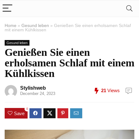
Home
»
Gesund leben
»
Genießen Sie einen erholsamen Schlaf
mit einem Kühlkissen
Gesund leben
Genießen Sie einen
erholsamen Schlaf mit einem
Kühlkissen
Stylishweb
21
Views
December 24, 2023
0
Save