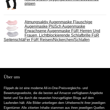
pijpen
Atmungsaktiv Augenmaske Flauschige
Augenmaske PlüSch Augenmaske
Erwachsene Augenmaske FüR Herren Und
Frauen, Lichtblockierende Schlafbrille FüR
SeitenschläFer FüR Reisen/Nickerchen/Schlafen
Über uns
Flippeh.de ist eine moderne All-in-One-Preisvergleichs- und
Bewertungswebsite, die die besten auf Amazon verfügbaren Angebote
bietet und Sie durch die neuesten hinzugefügten Blogs auf dem
Laufenden hält. Alle Bilder unterliegen dem Urheberrecht ihrer jeweiligen
Eigentümer. Alle zitierten Inhalte stammen aus ihren jeweiligen Quellen.