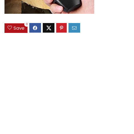
0
Save