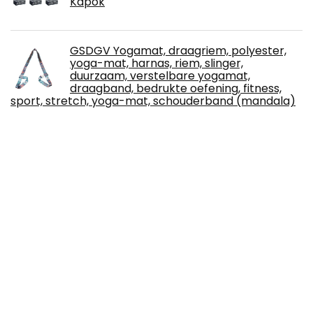
Kapok
GSDGV Yogamat, draagriem, polyester,
yoga-mat, harnas, riem, slinger,
duurzaam, verstelbare yogamat,
draagband, bedrukte oefening, fitness,
sport, stretch, yoga-mat, schouderband (mandala)
Liking Yogamat, antislip, gymnastiekmat,
sportmat, trainingsmat, oefenmat met
draagriem, fitnessmat voor yoga, fitness,
gymnastiek, training, pilates en 183 cm x 61
cm x 0,6 cm
ETE ETMATE Kettlebell-gewichtsset,
instelbare afneembare kettlebell-
gewichtsset, 5 lbs, 8 lbs, 9 lbs, 12 lbs, zware
ketelbel voor kracht- en cardio-training,
fitnessapparaten voor thuisgymnastiek