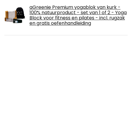
aGreenie Premium yogablok van kurk -
100% natuurproduct - set van 1 of 2 - Yoga
Block voor fitness en pilates - incl. rugzak
en gratis oefenhandleiding
Stay&me Elegant 10/20/50/100 stuks
volwassenen 3-laags beschermend
masker van kant, 3-laags mond- en
neusbescherming, stofdicht, mond- en
neusbedekking, ademend, mondbescherming voor
dames en heren (30 stuks, C)
Hossejoy Yogablok, kurk, set van 2,
natuurkurk, yogablokken, yogablok,
kurkblok, set, yoga, pilates, training,
stretchoefeningen voor beginners en
gevorderden